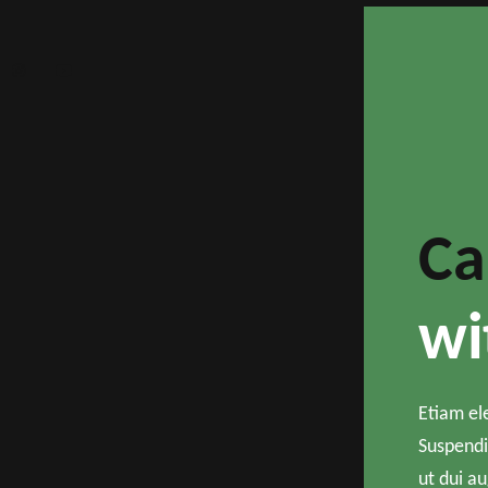
Ca
wi
Etiam el
Suspendi
ut dui a